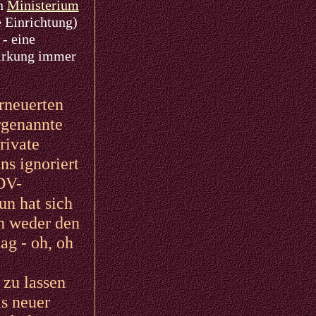
in
Ministerium
 Einrichtung)
 - eine
wirkung immer
rneuerten
rgenannte
rivate
ns ignoriert
EDV-
un hat sich
en weder den
ag - oh, oh
 zu lassen
s neuer