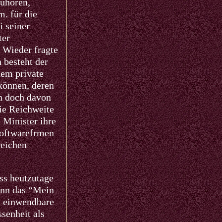
zuhören,
m. für die
i seiner
ter
 Wieder fragte
 besteht der
dem private
können, deren
an doch davon
die Reichweite
 Minister ihre
Softwarefrmen
reichen
ass heutzutage
dann das “Mein
l einwendbare
senheit als