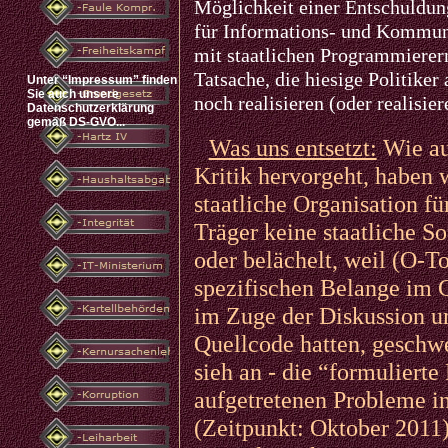
Möglichkeit einer Entschuldung
für Informations- und Kommunik
mit staatlichen Programmierern 
Tatsache, die hiesige Politiker
Unter “Impressum” finden
Sie auch unsere
noch realisieren (oder realisier
Datenschutzerklärung
gemäß DS-GVO...
Was uns entsetzt:
Wie aus
Kritik hervorgeht, haben 
staatliche Organisation f
Träger keine staatliche S
oder belächelt, weil (O-T
spezifischen Belange im G
im Zuge der Diskussion um
Quellcode hatten, geschwe
sieh an - die “formuliert
aufgetretenen Probleme in
(Zeitpunkt: Oktober 2011)