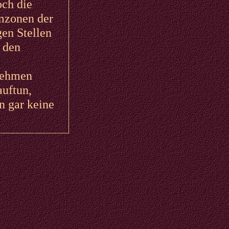
och die
emzonen der
gen Stellen
n den
nehmen
auftun,
n gar keine