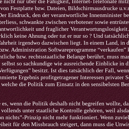
e nicht nur über die Fähigkeit, Internet-Telefonate mit
 von Festplatte bzw. Dateien, Bildschirmausdrucke u.v.
er Eindruck, den der verantwortliche Innenminister be
erliess, schwankte zwischen verbotener sowie entrüste
twortlichkeit und fraglicher Verantwortungslosigkeit.
klich keine Ahnung oder tut er nur so ? Und tatsächlich
ahrheit irgendwo dazwischen liegt. In einem Land, in 
bzw. Administration Softwareprogramme “verkaufen” 
htliche bzw. rechtsstaatliche Belange berührt, muss m
t selbst so sachkundige wie ausreichende Einblicke in 
rfügungen” besitzt. Ist dies tatsächlich der Fall, wenn
mierte Ergebnis profitgetragener Interessen privater 
welche die Politik zum Einsatz in den sensibelsten Be
es, wenn die Politik deshalb nicht begreifen wollte, d
 vollends unter staatliche Kontrolle gehören, weil als
n nichts”-Prinzip nicht mehr funktioniert. Wenn zuvie
iheit für den Missbrauch steigert, dann muss die Unwis