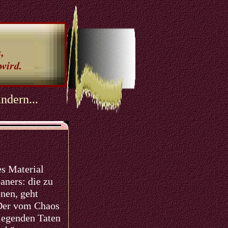
ndern...
s Material
aners: die zu
nen, geht
 Der vom Chaos
iegenden Taten