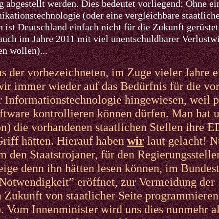
 abgestellt werden. Dies bedeutet vorliegend: Ohne e
ationstechnologie (oder eine vergleichbare staatliche
ist Deutschland einfach nicht für die Zukunft gerüstet
 auch im Jah
re 2011 mit viel unentschuldbarer Verlust
en wollen)...
 der vorbezeichneten, im Zuge vieler Jahre e
wir immer wieder auf das Bedürfnis für die vo
ür Informationstechnologie hingewiesen, weil p
oftware kontrollieren können dürfen. Man hat u
on) die vorhandenen staatlichen Stellen ihre 
riff hätten. Hierauf haben
wir
laut gelacht!
N
 den Staatstrojaner, für den Regierungsstell
ige denn ihn hätten lesen können, im Bundest
e Notwendigkeit” eröffnet, zur Vermeidung der
 Zukunft von staatlicher Seite programmieren
. Vom Innenminister wird uns dies nunmehr al