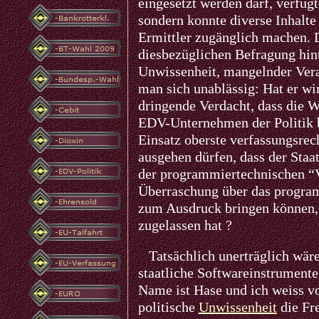
eingesetzt werden darf, verfügt
sondern konnte diverse Inhalte
Ermittler zugänglich machen. D
diesbezüglichen Befragung hint
Unwissenheit, mangelnder Veran
man sich unablässig: Hat er wir
dringende Verdacht, dass die W
EDV-Unternehmen der Politik 
Einsatz oberste verfassungsrec
ausgehen dürfen, dass der Staa
der programmiertechnischen “Ve
Überraschung über das program
zum Ausdruck bringen können, 
zugelassen hat ?
Tatsächlich unerträglich wäre 
staatliche Softwareinstrumente
Name ist Hase und ich weiss vo
politische
Unwissenheit
die Fre