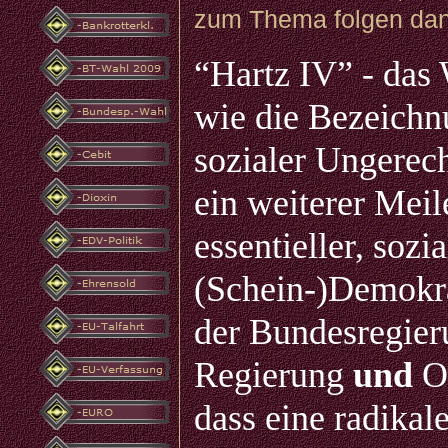
zum Thema folgen dana
“Hartz IV” - das 
wie die Bezeichn
sozialer Ungerech
ein weiterer Mei
essentieller, soz
(Schein-)Demokrat
der Bundesregier
Regierung
und
Op
dass eine radikal