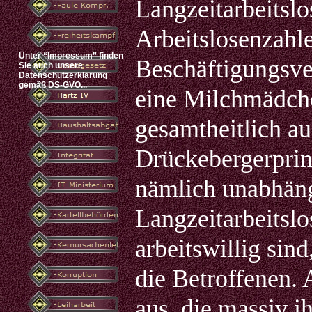
Langzeitarbeitsl
Arbeitslosenzahl
Unter “Impressum” finden
Beschäftigungsverh
Sie auch unsere
Datenschutzerklärung
gemäß DS-GVO...
eine Milchmädche
gesamtheitlich au
Drückebergerprin
nämlich unabhäng
Langzeitarbeitslo
arbeitswillig sin
die Betroffenen. A
aus, die massiv ih