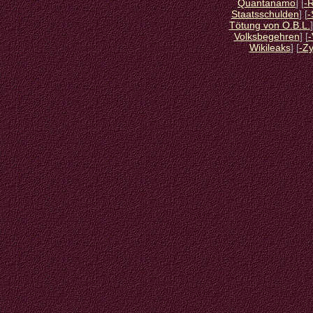
Quantanamo
] [
-
Staatsschulden
] [
-
Tötung von O.B.L.
]
Volksbegehren
] [
-
Wikileaks
] [
-Z