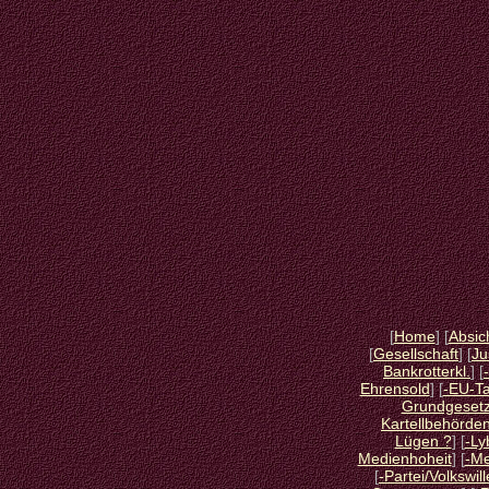
[
Home
] [
Absic
[
Gesellschaft
] [
Ju
Bankrotterkl.
] [
Ehrensold
] [
-EU-Ta
Grundgeset
Kartellbehörde
Lügen ?
] [
-Ly
Medienhoheit
] [
-M
[
-Partei/Volkswill