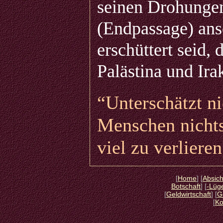
seinen Drohungen
(Endpassage) an
erschüttert seid,
Palästina und Ira
“Unterschätzt ni
Menschen nichts 
viel zu verliere
[
Home
] [
Absich
Botschaft
] [
-Lüg
[
Geldwirtschaft
] [
G
[
Ko