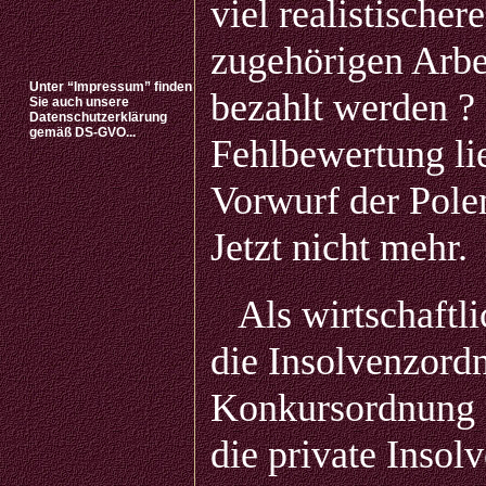
viel realistische
zugehörigen Arbe
Unter “Impressum” finden
bezahlt werden ?
Sie auch unsere
Datenschutzerklärung
gemäß DS-GVO...
Fehlbewertung li
Vorwurf der Pole
Jetzt nicht mehr.
Als wirtschaftli
die Insolvenzordn
Konkursordnung a
die private Inso